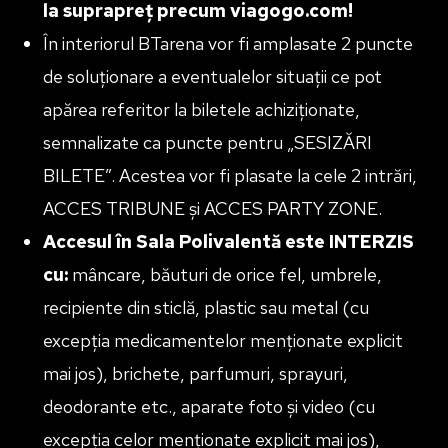
la suprapreț precum viagogo.com!
În interiorul BTarena vor fi amplasate 2 puncte
de soluționare a eventualelor situații ce pot
apărea referitor la biletele achiziționate,
semnalizate ca puncte pentru „SESIZĂRI
BILETE”. Acestea vor fi plasate la cele 2 intrări,
ACCES TRIBUNE și ACCES PARTY ZONE.
Accesul în Sala Polivalentă este INTERZIS
cu:
mâncare, băuturi de orice fel, umbrele,
recipiente din sticlă, plastic sau metal (cu
excepția medicamentelor menționate explicit
mai jos), brichete, parfumuri, sprayuri,
deodorante etc., aparate foto și video (cu
excepția celor menționate explicit mai jos),