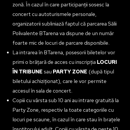
zonă. În cazul în care participanții sosesc la
concert cu autoturismele personale,
organizatorii subliniază faptul că parcarea Sălii
Polivalente BTarena va dispune de un număr
foarte mic de locuri de parcare disponibile.
La intrarea în BTarena, posesorii biletelor vor
primi o brățară de acces cu inscripția
LOCURI
ÎN TRIBUNE
sau
PARTY ZONE
(după tipul
biletului achiziționat), care le vor permite
accesul în sala de concert.
Copiii cu vârsta sub 10 ani au intrare gratuită la
Party Zone, respectiv la toate categoriile cu
locuri pe scaune, în cazul în care stau în brațele
însoțitorului adult. Copiii cu vârsta de peste 10