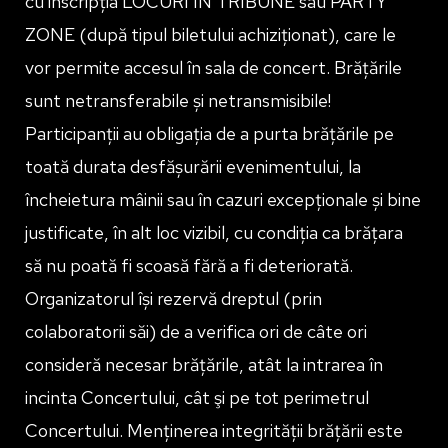
cu inscripția LOCURI ÎN TRIBUNE sau PARTY
ZONE (după tipul biletului achiziționat), care le
vor permite accesul în sala de concert. Brățările
sunt netransferabile și netransmisibile!
Participanții au obligația de a purta brățările pe
toată durata desfășurării evenimentului, la
încheietura mâinii sau în cazuri excepționale și bine
justificate, în alt loc vizibil, cu condiția ca brățara
să nu poată fi scoasă fără a fi deteriorată.
Organizatorul își rezervă dreptul (prin
colaboratorii săi) de a verifica ori de câte ori
consideră necesar brățările, atât la intrarea în
incinta Concertului, cât şi pe tot perimetrul
Concertului. Menținerea integrității brățării este