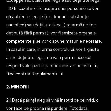
Excepție fac obiectele ilegale sau deținute ilegal.
1.10 În cazul în care asupra unei persoane se vor
găsi obiecte ilegale (ex. droguri, substanțe
narcotice) sau deținute ilegal (ex. armă de foc
deținută fără permis), vor fi sesizate organele
competente și se vor dispune măsurile necesare.
În cazul în care, în urma controlului, vor fi găsite
arme deținute legal, nu va fi permis accesul
respectivului participant în incinta Concertului,
fiind contrar Regulamentului.
2. MINORII
2.1 Dacă părinții aleg să vină însoțiți de cei mici, o
vor face pe propria răspundere. Totodată,