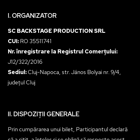
I. ORGANIZATOR
SC BACKSTAGE PRODUCTION SRL
CUI:
RO 35511741
Nr. înregistrare la Registrul Comerțului:
J12/322/2016
Sediul:
Cluj-Napoca, str. János Bolyai nr. 9/4,
județul Cluj
II. DISPOZIȚII GENERALE
Prin cumpărarea unui bilet, Participantul declară
că a citit, a înțeles și se obligă să respecte acest