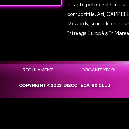
încânte petrecerile cu ajuto
compozițiile. Azi, CAPPELL
McCurdy, și umple din nou s
întreaga Europă și în Marea
REGULAMENT
ORGANIZATORI
COPYRIGHT ©2023, DISCOTECA ’90 CLUJ