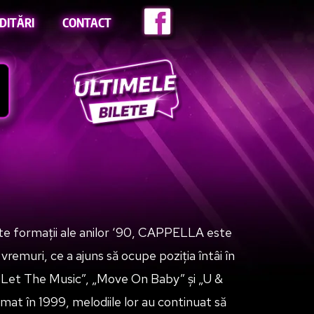
DITĂRI
CONTACT
te formații ale anilor ‘90, CAPPELLA este
vremuri, ce a ajuns să ocupe poziția întâi în
 2 Let The Music”, „Move On Baby” și „U &
mat în 1999, melodiile lor au continuat să